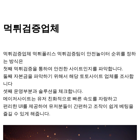
먹튀검증업체
먹튀검증업체 먹튀폴리스 먹튀검증팀이 안전놀이터 순위를 정하
는 방식은
첫째 먹튀검증을 통하여 안전한 사이트인지를 파악합니다.
둘째 자본금을 파악하기 위해서 해당 토토사이트 업체를 조사합
니다
셋째 운영부분과 솔루션을 체크합니다.
메이저사이트는 유저 친화적으로 빠른 속도를 자랑하고
편리한 UI를 제공하여 유저분들이 간편하고 조작이 쉽게 베팅을
즐길 수 있게 해줍니다.