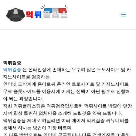
콘
텐
츠
로
건
너
뛰
기
먹튀검증
먹튀검증
은 온라인상에 존재하는 무수히 많은 토토사이트 및 카
지노사이트를 검증하는
인터넷 도박계에 은어로써 온라인 토토사이트 및 카지노사이트
무료 슬롯사이트를 이용시에 이제는 선택이 아닌 필수로 진행해
야 되는 과정입니다.
저희 먹튀폴리스팀은 먹튀검증업체로써 먹튀사이트 박멸에 앞장
서며 항상 클린한 업체만을 소개해 드릴것을 약속 드립니다.
먹튀검증을 제대로 하실려면 여러 메이저 먹튀검증 커뮤니티를
통해서 하시는 방법이 가장 빠르며
또 다른 방법으로는 인터넷 구글링이나 다른 검색엔진을 이용하