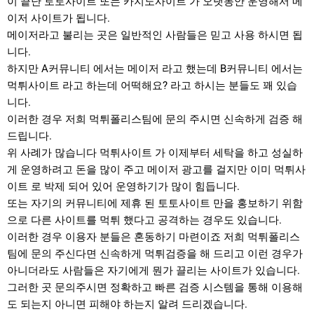
이 끝난 토토사이트 또는 카지노사이트 가 오랫동안 운영해서 메
이저 사이트가 됩니다.
메이저라고 불리는 곳은 일반적인 사람들은 믿고 사용 하시면 됩
니다.
하지만 A커뮤니티 에서는 메이저 라고 했는데 B커뮤니티 에서는
먹튀사이트 라고 하는데 어떡해요? 라고 하시는 분들도 꽤 있습
니다.
이러한 경우 저희 먹튀폴리스팀에 문의 주시면 신속하게 검증 해
드립니다.
위 사례가 많습니다 먹튀사이트 가 이제부터 세탁을 하고 성실하
게 운영하려고 돈을 많이 주고 메이저 광고를 걸지만 이미 먹튀사
이트 로 박제 되어 있어 운영하기가 많이 힘듭니다.
또는 자기의 커뮤니티에 제휴 된 토토사이트 만을 홍보하기 위함
으로 다른 사이트를 먹튀 했다고 공격하는 경우도 있습니다.
이러한 경우 이용자 분들은 혼동하기 마련이죠 저희 먹튀폴리스
팀에 문의 주신다면 신속하게 먹튀검증을 해 드리고 이런 경우가
아니더라도 사람들은 자기에게 뭔가 끌리는 사이트가 있습니다.
그러한 곳 문의주시면 정확하고 빠른 검증 시스템을 통해 이용해
도 되는지 아니면 피해야 하는지 알려 드리겠습니다.