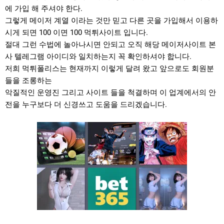
에 가입 해 주셔야 한다.
그렇게 메이저 계열 이라는 것만 믿고 다른 곳을 가입해서 이용하
시게 되면 100 이면 100 먹튀사이트 입니다.
절대 그런 수법에 놀아나시면 안되고 오직 해당 메이저사이트 본
사 텔레그램 아이디와 일치하는지 꼭 확인하셔야 합니다.
저희 먹튀폴리스는 현재까지 이렇게 달려 왔고 앞으로도 회원분
들을 조롱하는
악질적인 운영진 그리고 사이트 들을 척결하며 이 업계에서의 안
전을 누구보다 더 신경쓰고 도움을 드리겠습니다.