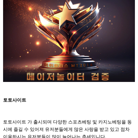
토토사이트
토토사이트 가 출시되며 다양한 스포츠베팅 및 카지노베팅을 동
시에 즐길 수 있어져 유저분들에게 많은 사랑을 받고 있고 점차
이용하시는 유저분들이 많이 늘어나는 추세입니다.